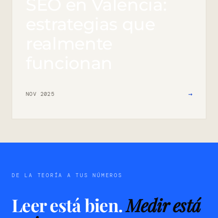
SEO en Valencia:
estrategias que
realmente
funcionan
→
NOV 2025
DE LA TEORÍA A TUS NÚMEROS
Leer está bien.
Medir está