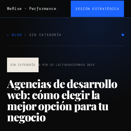
WeRise
·
Performance
.
SESIÓN ESTRATÉGICA
← BLOG
/
SIN CATEGORÍA
SIN CATEGORÍA
6 MIN DE LECTURA
DECEMBER 2025
Agencias de desarrollo
web: cómo elegir la
mejor opción para tu
negocio