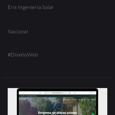
Eris Ingeniería Solar
Nacional
#DiseñoWeb