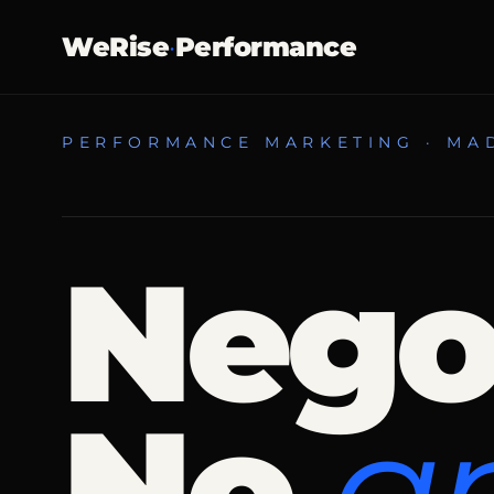
WeRise
·
Performance
PERFORMANCE MARKETING · MAD
Nego
No
a